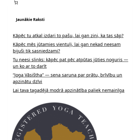
Jaunākie Raksti
Kāpēc tu atkal izdari to pašu, lai gan zini, ka tas sāp?
Kāpēc mēs jūtamies vientuļi, lai gan nekad neesam
bijuši tik sasniedzami?
Tu neesi slinks: kāpēc pat pēc atpūtas jūties noguris —
un ko ar to darīt
“Joga Vāsištha” — sena saruna par prātu, brīvību un
apzinātu dzīvi
Lai tava tagadējā modrā apzinātība paliek nemainīga