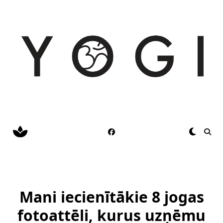
Skip
to
content
Mani iecienītākie 8 jogas
fotoattēli, kurus uzņēmu