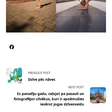
<span
PREVIOUS POST
class="nav-
Dzīve pēc nāves
subtitle
NEXT POST
screen-
Es pavadīju gadu, ceļojot pa pasauli un
reader-
fotografējot cilvēkus, kuri ir apņēmušies
text">Page</span>
ievērot jogas dzīvesveidu