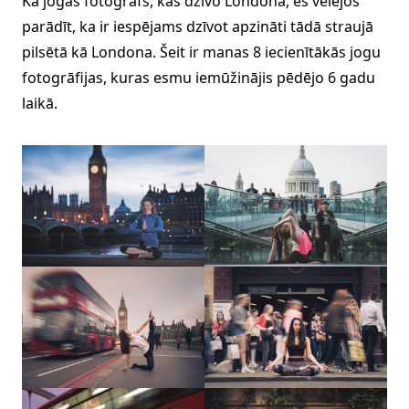
Kā jogas fotogrāfs, kas dzīvo Londonā, es vēlējos
parādīt, ka ir iespējams dzīvot apzināti tādā straujā
pilsētā kā Londona. Šeit ir manas 8 iecienītākās jogu
fotogrāfijas, kuras esmu iemūžinājis pēdējo 6 gadu
laikā.