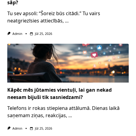
sāp?
Tu sev apsoli: “Šoreiz būs citādi.” Tu vairs
neatgriezīsies attiecībās,
...
Admin
Jūl 25, 2026
Kāpēc mēs jūtamies vientuļi, lai gan nekad
neesam bijuši tik sasniedzami?
Telefons ir rokas stiepiena attālumā. Dienas laikā
saņemam ziņas, reakcijas,
...
Admin
Jūl 25, 2026