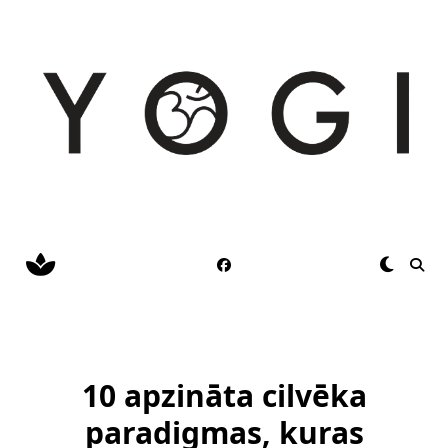
Skip
to
content
10 apzināta cilvēka
paradigmas, kuras