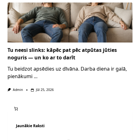
Tu neesi slinks: kāpēc pat pēc atpūtas jūties
noguris — un ko ar to darīt
Tu beidzot apsēdies uz dīvāna. Darba diena ir galā,
pienākumi
...
Admin
Jūl 25, 2026
Jaunākie Raksti