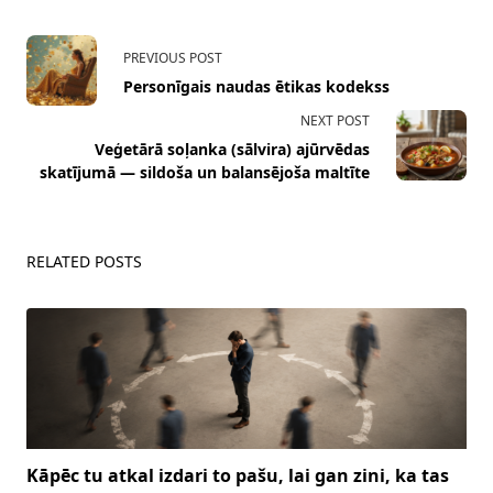
<span
PREVIOUS POST
class="nav-
Personīgais naudas ētikas kodekss
subtitle
NEXT POST
screen-
Veģetārā soļanka (sālvira) ajūrvēdas
reader-
skatījumā — sildoša un balansējoša maltīte
text">Page</span>
RELATED POSTS
Kāpēc tu atkal izdari to pašu, lai gan zini, ka tas