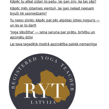
Kāpēc tu atkal izdari to pašu, lai gan zini, ka tas sāp?
Kāpēc mēs jūtamies vientuļi, lai gan nekad neesam
bijuši tik sasniedzami?
Tu neesi slinks: kāpēc pat pēc atpūtas jūties noguris —
un ko ar to darīt
“Joga Vāsištha” — sena saruna par prātu, brīvību un
apzinātu dzīvi
Lai tava tagadējā modrā apzinātība paliek nemainīga