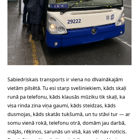
Sabiedriskais transports ir viena no dīvainākajām
vietām pilsētā. Tu esi starp svešiniekiem, kāds skaļi
runā pa telefonu, kāds klausās mūziku tik skaļi, ka
visa rinda zina viņa gaumi, kāds steidzas, kāds
dusmojas, kāds skatās tukšumā, un tu stāvi tur — ar
somu vienā rokā, telefonu otrā, domām jau darbā,
mājās, rēķinos, sarunās un visā, kas vēl nav noticis.