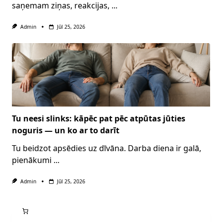
saņemam ziņas, reakcijas,
...
Admin
Jūl 25, 2026
Tu neesi slinks: kāpēc pat pēc atpūtas jūties
noguris — un ko ar to darīt
Tu beidzot apsēdies uz dīvāna. Darba diena ir galā,
pienākumi
...
Admin
Jūl 25, 2026