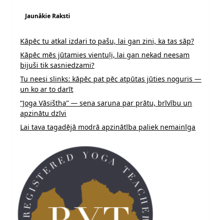
Jaunākie Raksti
Kāpēc tu atkal izdari to pašu, lai gan zini, ka tas sāp?
Kāpēc mēs jūtamies vientuļi, lai gan nekad neesam
bijuši tik sasniedzami?
Tu neesi slinks: kāpēc pat pēc atpūtas jūties noguris —
un ko ar to darīt
“Joga Vāsištha” — sena saruna par prātu, brīvību un
apzinātu dzīvi
Lai tava tagadējā modrā apzinātība paliek nemainīga