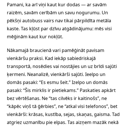
Pamani, ka arī viņi kaut kur dodas — ar savām
raizēm, savām cerībām un savu nogurumu. Un
pēkšņi autobuss vairs nav tikai pārpildīta metāla
kaste. Tas kļūst par dzīvu atgādinājumu: mēs visi
mēģinām kaut kur nokļūt.
Nākamajā braucienā vari pamēģināt pavisam
vienkāršu praksi. Kad iekāp sabiedriskajā
transportā, nosēdies vai nostājies un uz brīdi sajūti
ķermeni. Neanalizē, vienkārši sajūti. Ieelpo un
domās pasaki: “Es esmu šeit.” Izelpo un domās
pasaki: “Šis mirklis ir pietiekams.” Paskaties apkārt
bez vērtēšanas. Ne “tas cilvēks ir kaitinošs”, ne
“kāpēc viņš tā ģērbies”, ne “atkal visi telefonos”, bet
vienkārši: krāsas, kustība, sejas, skaņas, gaisma. Tad
atgriez uzmanību pie elpas. Tas aizņem mazāk nekā