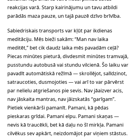
reakcijas varā. Starp kairinājumu un tavu atbildi
parādās maza pauze, un tajā pauzē dzīvo brīvība.
Sabiedriskais transports var kļūt par ikdienas
meditāciju. Mēs bieži sakām: “Man nav laika
meditēt,” bet cik daudz laika mēs pavadām ceļā?
Piecas minūtes pieturā, divdesmit minūtes tramvajā,
pusstundu autobusā vai stundu vilcienā. Šo laiku var
pavadīt automātiskā režīmā — skrollējot, salīdzinot,
satraucoties, dusmojoties — vai arī to var pārvērst
par nelielu atgriešanos pie sevis. Nav jāaizver acis,
nav jāskaita mantras, nav jāizskatās “garīgam”.
Pietiek vienkārši pamanīt. Pamani, kā pēdas
pieskaras grīdai. Pamani elpu. Pamani skaņas —
nevis kā traucēkli, bet kā daļu no šī mirkļa. Pamani
cilvēkus sev apkārt, neizdomājot par viņiem stāstus.