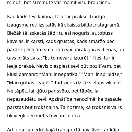
minūti, bet šī minūte var mainīt visu braucienu.
Kad kāds tevi kaitina, tā arī ir prakse. Garīgā
izaugsme reti izskatās kā skaista bilde Instagramā.
Biežāk tā izskatās šādi: tu esi noguris, autobuss
kavējas, ir karsti, kāds grūstās, kāds smaržo pēc
pārāk spēcīgām smaržām vai pārāk garas dienas, un
tavs prāts saka: “Es to nevaru izturēt.” Tieši tur ir
ieeja praksē. Nevis piespiest sevi būt pozitīvam, bet
klusi pamanīt: “Manī ir nepatika,” “Manī ir spriedze,”
“Man gribas reaģēt.” Tad viens dziļāks elpas vilciens.
Ne tāpēc, lai kļūtu par svēto, bet tāpēc, lai
nepazaudētu sevi. Apzinātība nenozīmē, ka pasaule
pārstās būt trokšņaina. Tā nozīmē, ka troksnis vairs
tik viegli neizmetīs tevi no centra.
Arī joga sabiedriskajā transportā nav jāveic ar kāju