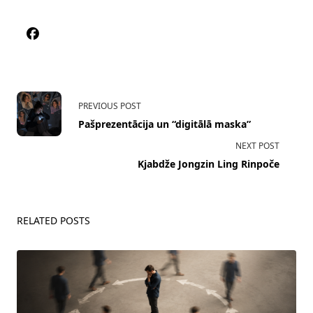
<span
PREVIOUS POST
class="nav-
Pašprezentācija un “digitālā maska”
subtitle
NEXT POST
screen-
Kjabdže Jongzin Ling Rinpoče
reader-
text">Page</span>
RELATED POSTS