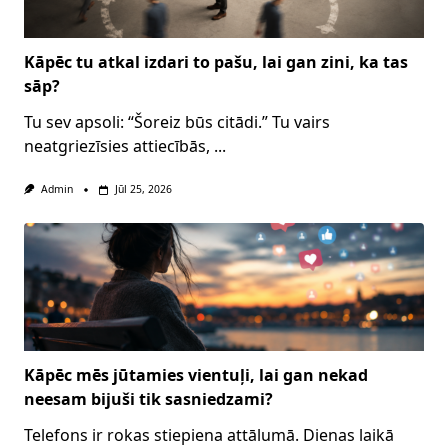
Kāpēc tu atkal izdari to pašu, lai gan zini, ka tas
sāp?
Tu sev apsoli: “Šoreiz būs citādi.” Tu vairs
neatgriezīsies attiecībās,
...
Admin
Jūl 25, 2026
Kāpēc mēs jūtamies vientuļi, lai gan nekad
neesam bijuši tik sasniedzami?
Telefons ir rokas stiepiena attālumā. Dienas laikā