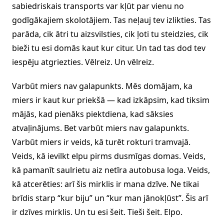
sabiedriskais transports var kļūt par vienu no
godīgākajiem skolotājiem. Tas neļauj tev izlikties. Tas
parāda, cik ātri tu aizsvilsties, cik ļoti tu steidzies, cik
bieži tu esi domās kaut kur citur. Un tad tas dod tev
iespēju atgriezties. Vēlreiz. Un vēlreiz.
Varbūt miers nav galapunkts. Mēs domājam, ka
miers ir kaut kur priekšā — kad izkāpsim, kad tiksim
mājās, kad pienāks piektdiena, kad sāksies
atvaļinājums. Bet varbūt miers nav galapunkts.
Varbūt miers ir veids, kā turēt rokturi tramvajā.
Veids, kā ievilkt elpu pirms dusmīgas domas. Veids,
kā pamanīt saulrietu aiz netīra autobusa loga. Veids,
kā atcerēties: arī šis mirklis ir mana dzīve. Ne tikai
brīdis starp “kur biju” un “kur man jānokļūst”. Šis arī
ir dzīves mirklis. Un tu esi šeit. Tieši šeit. Elpo.