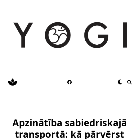
Skip
to
content
Apzinātība sabiedriskajā
transportā: kā pārvērst