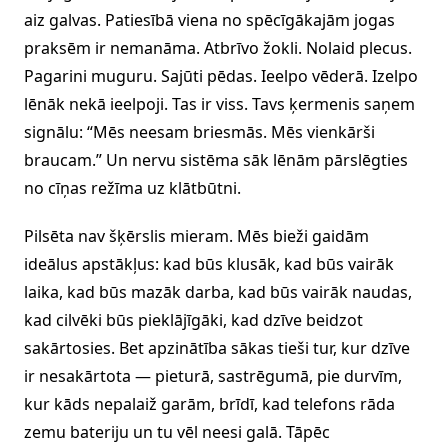
aiz galvas. Patiesībā viena no spēcīgākajām jogas
praksēm ir nemanāma. Atbrīvo žokli. Nolaid plecus.
Pagarini muguru. Sajūti pēdas. Ieelpo vēderā. Izelpo
lēnāk nekā ieelpoji. Tas ir viss. Tavs ķermenis saņem
signālu: “Mēs neesam briesmās. Mēs vienkārši
braucam.” Un nervu sistēma sāk lēnām pārslēgties
no cīņas režīma uz klātbūtni.
Pilsēta nav šķērslis mieram. Mēs bieži gaidām
ideālus apstākļus: kad būs klusāk, kad būs vairāk
laika, kad būs mazāk darba, kad būs vairāk naudas,
kad cilvēki būs pieklājīgāki, kad dzīve beidzot
sakārtosies. Bet apzinātība sākas tieši tur, kur dzīve
ir nesakārtota — pieturā, sastrēgumā, pie durvīm,
kur kāds nepalaiž garām, brīdī, kad telefons rāda
zemu bateriju un tu vēl neesi galā. Tāpēc