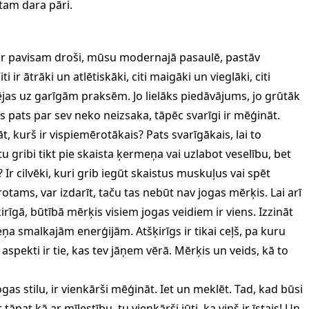
 tam dara pāri.
ns ir pavisam droši, mūsu modernajā pasaulē, pastāv
i ir ātrāki un atlētiskāki, citi maigāki un vieglāki, citi
jas uz garīgām praksēm. Jo lielāks piedāvājums, jo grūtāk
ms pats par sev neko neizsaka, tāpēc svarīgi ir mēģināt.
, kurš ir vispiemērotākais? Pats svarīgākais, lai to
 tu gribi tikt pie skaista ķermeņa vai uzlabot veselību, bet
 Ir cilvēki, kuri grib iegūt skaistus muskuļus vai spēt
otams, var izdarīt, taču tas nebūt nav jogas mērķis. Lai arī
irīgā, būtībā mērķis visiem jogas veidiem ir viens. Izzināt
 smalkajām enerģijām. Atšķirīgs ir tikai ceļš, pa kuru
 aspekti ir tie, kas tev jāņem vērā. Mērķis un veids, kā to
gas stilu, ir vienkārši mēģināt. Iet un meklēt. Tad, kad būsi
r tāpat kā ar mīlestību, tu vienkārši jūti, ka viņš ir īstais! Un,