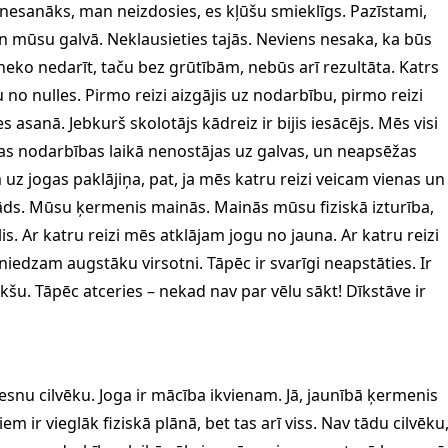
nesanāks, man neizdosies, es kļūšu smieklīgs. Pazīstami,
skan mūsu galvā. Neklausieties tajās. Neviens nesaka, ka būs
un neko nedarīt, taču bez grūtībām, nebūs arī rezultāta. Katrs
u no nulles. Pirmo reizi aizgājis uz nodarbību, pirmo reizi
s asanā. Jebkurš skolotājs kādreiz ir bijis iesācējs. Mēs visi
nas nodarbības laikā nenostājas uz galvas, un neapsēžas
uz jogas paklājiņa, pat, ja mēs katru reizi veicam vienas un
itāds. Mūsu ķermenis mainās. Mainās mūsu fiziskā izturība,
is. Ar katru reizi mēs atklājam jogu no jauna. Ar katru reizi
niedzam augstāku virsotni. Tāpēc ir svarīgi neapstāties. Ir
riekšu. Tāpēc atceries – nekad nav par vēlu sākt! Dīkstāve ir
esnu cilvēku. Joga ir mācība ikvienam. Jā, jaunībā ķermenis
m ir vieglāk fiziskā plānā, bet tas arī viss. Nav tādu cilvēku