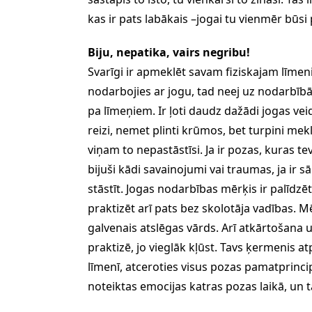
kas ir pats labākais –jogai tu vienmēr būsi
Biju, nepatika, vairs negribu!
Svarīgi ir apmeklēt savam fiziskajam līme
nodarbojies ar jogu, tad neej uz nodarbībām
pa līmeņiem. Ir ļoti daudz dažādi jogas ve
reizi, nemet plinti krūmos, bet turpini mekl
viņam to nepastāstīsi. Ja ir pozas, kuras tev
bijuši kādi savainojumi vai traumas, ja ir 
stāstīt. Jogas nodarbības mērķis ir palīdzēt 
praktizēt arī pats bez skolotāja vadības. 
galvenais atslēgas vārds. Arī atkārtošana un
praktizē, jo vieglāk kļūst. Tavs ķermenis at
līmenī, atceroties visus pozas pamatprinci
noteiktas emocijas katras pozas laikā, un t