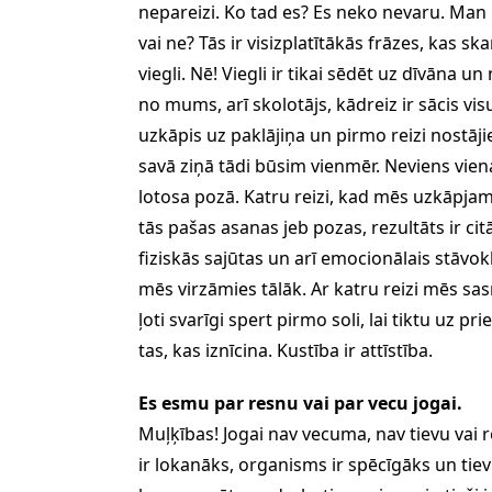
nepareizi. Ko tad es? Es neko nevaru. Man 
vai ne? Tās ir visizplatītākās frāzes, kas 
viegli. Nē! Viegli ir tikai sēdēt uz dīvāna 
no mums, arī skolotājs, kādreiz ir sācis vis
uzkāpis uz paklājiņa un pirmo reizi nostājie
savā ziņā tādi būsim vienmēr. Neviens vie
lotosa pozā. Katru reizi, kad mēs uzkāpjam 
tās pašas asanas jeb pozas, rezultāts ir c
fiziskās sajūtas un arī emocionālais stāvokl
mēs virzāmies tālāk. Ar katru reizi mēs sas
ļoti svarīgi spert pirmo soli, lai tiktu uz p
tas, kas iznīcina. Kustība ir attīstība.
Es esmu par resnu vai par vecu jogai.
Muļķības! Jogai nav vecuma, nav tievu vai r
ir lokanāks, organisms ir spēcīgāks un tievie