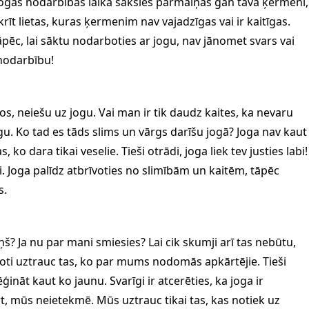
 jogas nodarbības laikā sāksies pārmaiņas gan tavā ķermenī,
rīt lietas, kuras ķermenim nav vajadzīgas vai ir kaitīgas.
āpēc, lai sāktu nodarboties ar jogu, nav jānomet svars vai
 nodarbību!
ūtos, neiešu uz jogu. Vai man ir tik daudz kaites, ka nevaru
gu. Ko tad es tāds slims un vārgs darīšu jogā? Joga nav kaut
s, ko dara tikai veselie. Tieši otrādi, joga liek tev justies labi!
vi. Joga palīdz atbrīvoties no slimībām un kaitēm, tāpēc
s.
š? Ja nu par mani smiesies? Lai cik skumji arī tas nebūtu,
ti uztrauc tas, ko par mums nodomās apkārtējie. Tieši
nāt kaut ko jaunu. Svarīgi ir atcerēties, ka joga ir
rt, mūs neietekmē. Mūs uztrauc tikai tas, kas notiek uz