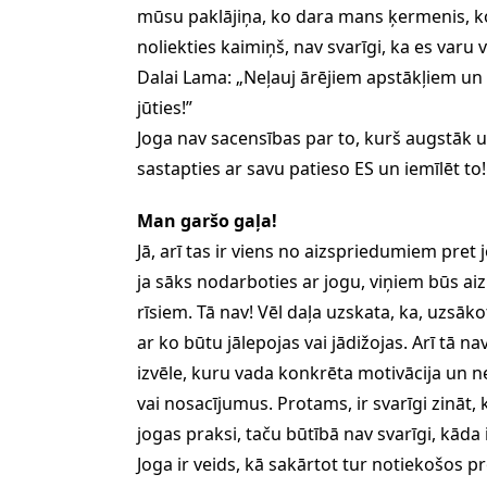
mūsu paklājiņa, ko dara mans ķermenis, ko 
noliekties kaimiņš, nav svarīgi, ka es varu 
Dalai Lama: „Neļauj ārējiem apstākļiem un t
jūties!”
Joga nav sacensības par to, kurš augstāk uz
sastapties ar savu patieso ES un iemīlēt to!
Man garšo gaļa!
Jā, arī tas ir viens no aizspriedumiem pret 
ja sāks nodarboties ar jogu, viņiem būs aiz
rīsiem. Tā nav! Vēl daļa uzskata, ka, uzsāk
ar ko būtu jālepojas vai jādižojas. Arī tā na
izvēle, kuru vada konkrēta motivācija un 
vai nosacījumus. Protams, ir svarīgi zināt
jogas praksi, taču būtībā nav svarīgi, kāda i
Joga ir veids, kā sakārtot tur notiekošos 