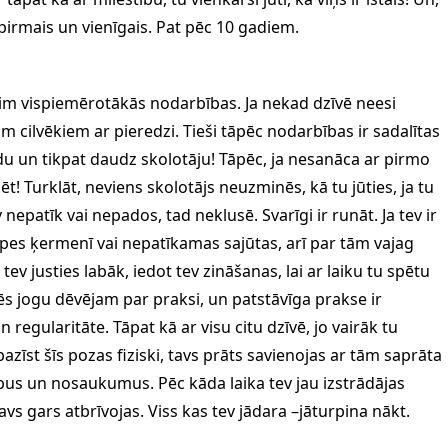
 pirmais un vienīgais. Pat pēc 10 gadiem.
nim vispiemērotākās nodarbības. Ja nekad dzīvē neesi
 cilvēkiem ar pieredzi. Tieši tāpēc nodarbības ir sadalītas
idu un tikpat daudz skolotāju! Tāpēc, ja nesanāca ar pirmo
ēt! Turklāt, neviens skolotājs neuzminēs, kā tu jūties, ja tu
 nepatīk vai nepados, tad neklusē. Svarīgi ir runāt. Ja tev ir
sāpes ķermenī vai nepatīkamas sajūtas, arī par tām vajag
tev justies labāk, iedot tev zināšanas, lai ar laiku tu spētu
Mēs jogu dēvējam par praksi, un patstāvīga prakse ir
 regularitāte. Tāpat kā ar visu citu dzīvē, jo vairāk tu
pazīst šīs pozas fiziski, tavs prāts savienojas ar tām saprāta
pus un nosaukumus. Pēc kāda laika tev jau izstrādājas
avs gars atbrīvojas. Viss kas tev jādara –jāturpina nākt.