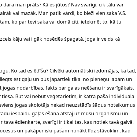
dara man prāts? Kā es jūtos? Nav svarīgi, cik tālu var
vairāk vai mazāk. Man patīk vārdi, ko bieži vien saka V.S.
am, ko par tevi saka vai domā citi, ietekmēt to, kā tu
cels kāju vai ilgāk nosēdēs špagatā. Joga ir veids kā
jogu. Ko tad es ēdīšu? Cilvēki automātiski iedomājas, ka tad,
liegts ēst gaļu un būs jāpārtiek tikai no pieneņu lapām un
ot jogas nodarbības, fakts par gaļas neēšanu ir svarīgākais,
v tiesa. Būt vai nebūt veģetārietim, ir katra paša individuāla
neviens jogas skolotājs nekad neuzstādīs šādus noteikumus
, kādu iespaidu gaļas ēšana atstāj uz mūsu organismu un
r tava ēdienkarte, svarīgi ir tikai tas, kas notiek tavā galvā!
procesus un pakāpeniski pašam nonākt līdz stāvoklim, kad