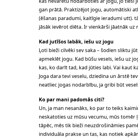
kas nevarētu nodarboties ar jogu, jo tieši
gan prātā. Praktizējot jogu, automātiski atk
(ēšanas paradumi, kaitīgie ieradumi utt). t
jāsāk ievērot diēta. Ir vienkārši jāatnāk uz
Kad jutīšos labāk, iešu uz jogu
Ļoti bieži cilvēki sev saka – šodien sliktu j
apmeklēt jogu. Kad būšu vesels, iešu uz jo
kas, ko darīt tad, kad jūties labi. Vai kaut ka
Joga dara tevi veselu, dziedina un ārstē te
neatliec jogas nodarbību, ja gribi būt vesel
Ko par mani padomās citi?
Un, ja man nesanāks, ko par to teiks kaimiņ
neskatoties uz mūsu vecumu, mūs tomēr ļo
tāpēc, mēs tik bieži neuzdrošināmies pamēģi
individuāla prakse un tas, kas notiek apkā