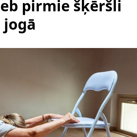
eb pirmie šķēršli
jogā