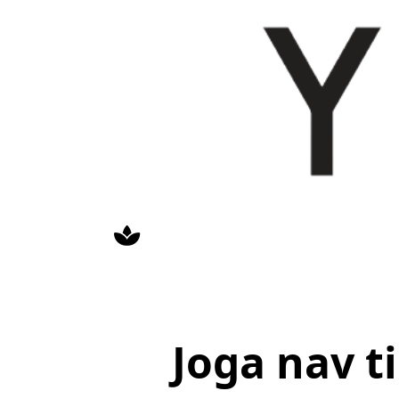
Skip
to
content
Joga nav t