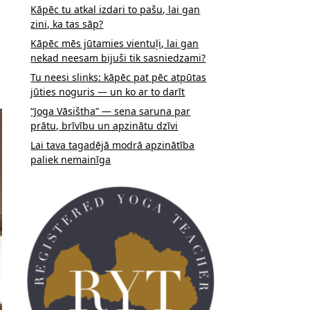
Kāpēc tu atkal izdari to pašu, lai gan
zini, ka tas sāp?
Kāpēc mēs jūtamies vientuļi, lai gan
nekad neesam bijuši tik sasniedzami?
Tu neesi slinks: kāpēc pat pēc atpūtas
jūties noguris — un ko ar to darīt
“Joga Vāsištha” — sena saruna par
prātu, brīvību un apzinātu dzīvi
Lai tava tagadējā modrā apzinātība
paliek nemainīga