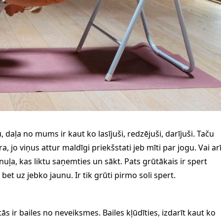
 daļa no mums ir kaut ko lasījuši, redzējuši, darījuši. Taču
, jo viņus attur maldīgi priekšstati jeb mīti par jogu. Vai ar
nuļa, kas liktu saņemties un sākt. Pats grūtākais ir spert
 bet uz jebko jaunu. Ir tik grūti pirmo soli spert.
tās ir bailes no neveiksmes. Bailes kļūdīties, izdarīt kaut ko