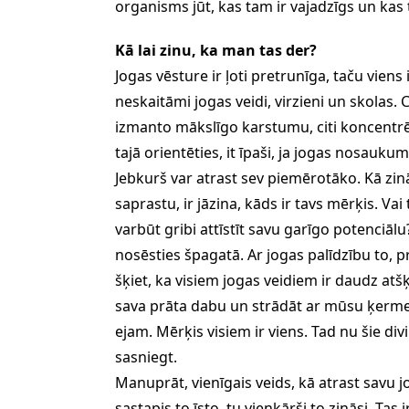
organisms jūt, kas tam ir vajadzīgs un kas
Kā lai zinu, ka man tas der?
Jogas vēsture ir ļoti pretrunīga, taču vie
neskaitāmi jogas veidi, virzieni un skolas. Cit
izmanto mākslīgo karstumu, citi koncentrē
tajā orientēties, it īpaši, ja jogas nosauku
Jebkurš var atrast sev piemērotāko. Kā zināt
saprastu, ir jāzina, kāds ir tavs mērķis. Vai
varbūt gribi attīstīt savu garīgo potenciālu?
nosēsties špagatā. Ar jogas palīdzību to, pr
šķiet, ka visiem jogas veidiem ir daudz atšķ
sava prāta dabu un strādāt ar mūsu ķermeņa
ejam. Mērķis visiem ir viens. Tad nu šie divi
sasniegt.
Manuprāt, vienīgais veids, kā atrast savu jo
sastapis to īsto, tu vienkārši to zināsi. Tas i