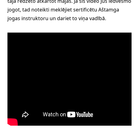
tajā redzēto atkārtot mājās. Ja šis video Jūs iedvesmo
jogot, tad noteikti meklējiet sertificētu Aštamga
jogas instruktoru un dariet to viņa vadībā.