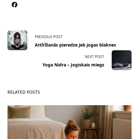
<span
PREVIOUS POST
class="nav-
Attīrīšanās pieredze jeb jogas blaknes
subtitle
screen-
NEXT POST
reader-
Yoga Nidra – Jogiskais miegs
text">Page</span>
RELATED POSTS