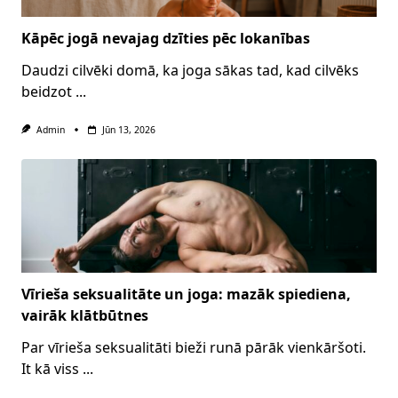
Kāpēc jogā nevajag dzīties pēc lokanības
Daudzi cilvēki domā, ka joga sākas tad, kad cilvēks
beidzot
...
Admin
Jūn 13, 2026
Vīrieša seksualitāte un joga: mazāk spiediena,
vairāk klātbūtnes
Par vīrieša seksualitāti bieži runā pārāk vienkāršoti.
It kā viss
...