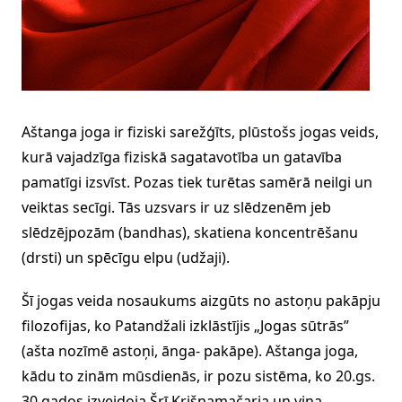
Aštanga joga ir fiziski sarežģīts, plūstošs jogas veids,
kurā vajadzīga fiziskā sagatavotība un gatavība
pamatīgi izsvīst. Pozas tiek turētas samērā neilgi un
veiktas secīgi. Tās uzsvars ir uz slēdzenēm jeb
slēdzējpozām (bandhas), skatiena koncentrēšanu
(drsti) un spēcīgu elpu (udžaji).
Šī jogas veida nosaukums aizgūts no astoņu pakāpju
filozofijas, ko Patandžali izklāstījis „Jogas sūtrās”
(ašta nozīmē astoņi, ānga- pakāpe). Aštanga joga,
kādu to zinām mūsdienās, ir pozu sistēma, ko 20.gs.
30.gados izveidoja Šrī Krišnamačarja un viņa