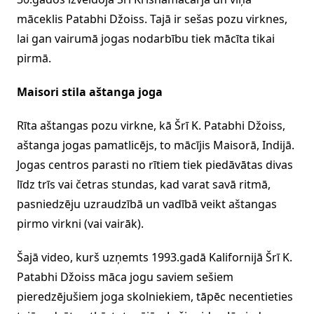
māceklis Patabhi Džoiss. Tajā ir sešas pozu virknes,
lai gan vairumā jogas nodarbību tiek mācīta tikai
pirmā.
Maisori stila aštanga joga
Rīta aštangas pozu virkne, kā Šrī K. Patabhi Džoiss,
aštanga jogas pamatlicējs, to mācījis Maisorā, Indijā.
Jogas centros parasti no rītiem tiek piedāvātas divas
līdz trīs vai četras stundas, kad varat savā ritmā,
pasniedzēju uzraudzībā un vadībā veikt aštangas
pirmo virkni (vai vairāk).
Šajā video, kurš uzņemts 1993.gadā Kalifornijā Šrī K.
Patabhi Džoiss māca jogu saviem sešiem
pieredzējušiem joga skolniekiem, tāpēc necentieties