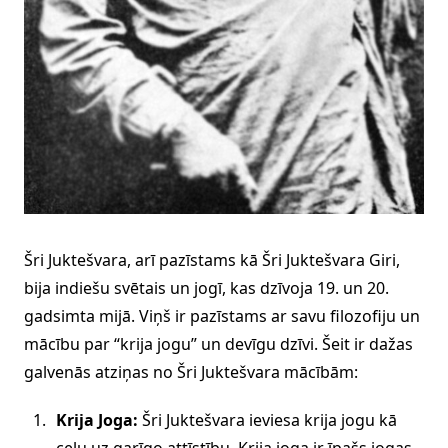
Šri Juktešvara, arī pazīstams kā Šri Juktešvara Giri,
bija indiešu svētais un jogī, kas dzīvoja 19. un 20.
gadsimta mijā. Viņš ir pazīstams ar savu filozofiju un
mācību par “krija jogu” un devīgu dzīvi. Šeit ir dažas
galvenās atziņas no Šri Juktešvara mācībām:
Krija Joga:
Šri Juktešvara ieviesa krija jogu kā
ceļu uz garīgo attīstību. Krija joga ir īpašs jogas