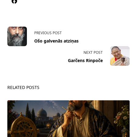
<span
PREVIOUS POST
class="nav-
Ošo galvenās atziņas
subtitle
screen-
NEXT POST
reader-
Garčens Rinpoče
text">Page</span>
RELATED POSTS