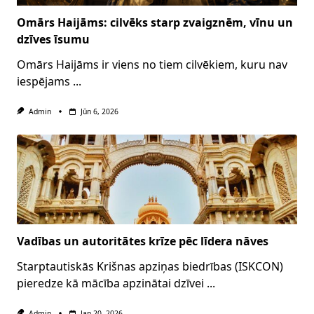
Omārs Haijāms: cilvēks starp zvaigznēm, vīnu un
dzīves īsumu
Omārs Haijāms ir viens no tiem cilvēkiem, kuru nav
iespējams
...
Admin
Jūn 6, 2026
Vadības un autoritātes krīze pēc līdera nāves
Starptautiskās Krišnas apziņas biedrības (ISKCON)
pieredze kā mācība apzinātai dzīvei
...
Admin
Jan 20, 2026