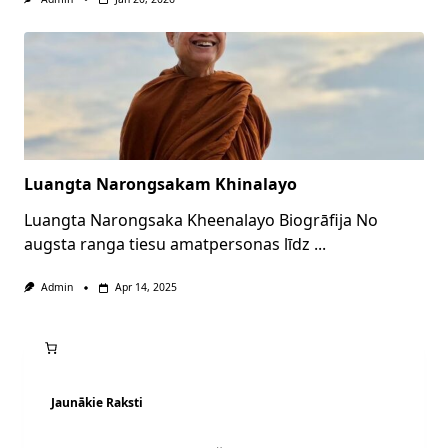
Luangta Narongsakam Khinalayo
Luangta Narongsaka Kheenalayo Biogrāfija No
augsta ranga tiesu amatpersonas līdz
...
Admin
Apr 14, 2025
Jaunākie Raksti