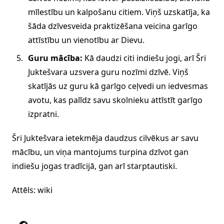
mīlestību un kalpošanu citiem. Viņš uzskatīja, ka
šāda dzīvesveida praktizēšana veicina garīgo
attīstību un vienotību ar Dievu.
Guru mācība:
Kā daudzi citi indiešu jogi, arī Šri
Juktešvara uzsvera guru nozīmi dzīvē. Viņš
skatījās uz guru kā garīgo ceļvedi un iedvesmas
avotu, kas palīdz savu skolnieku attīstīt garīgo
izpratni.
Šri Juktešvara ietekmēja daudzus cilvēkus ar savu
mācību, un viņa mantojums turpina dzīvot gan
indiešu jogas tradīcijā, gan arī starptautiski.
Attēls: wiki