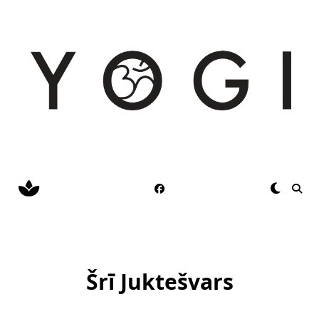
Skip
to
content
Šrī Juktešvars