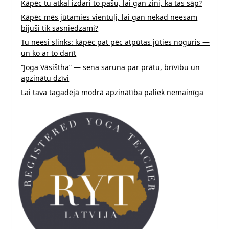
Kāpēc tu atkal izdari to pašu, lai gan zini, ka tas sāp?
Kāpēc mēs jūtamies vientuļi, lai gan nekad neesam
bijuši tik sasniedzami?
Tu neesi slinks: kāpēc pat pēc atpūtas jūties noguris —
un ko ar to darīt
“Joga Vāsištha” — sena saruna par prātu, brīvību un
apzinātu dzīvi
Lai tava tagadējā modrā apzinātība paliek nemainīga