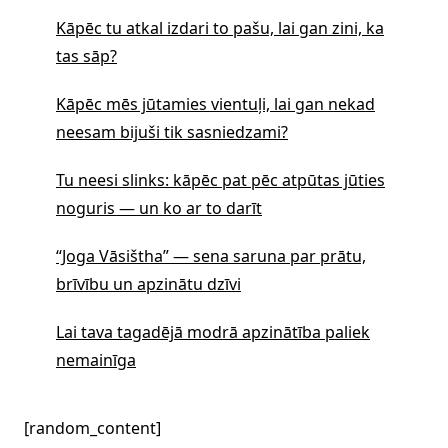
Kāpēc tu atkal izdari to pašu, lai gan zini, ka
tas sāp?
Kāpēc mēs jūtamies vientuļi, lai gan nekad
neesam bijuši tik sasniedzami?
Tu neesi slinks: kāpēc pat pēc atpūtas jūties
noguris — un ko ar to darīt
“Joga Vāsištha” — sena saruna par prātu,
brīvību un apzinātu dzīvi
Lai tava tagadējā modrā apzinātība paliek
nemainīga
[random_content]