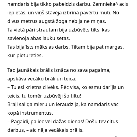
namdaris bija tikko pabeidzis darbu. Zemnieka^ acis
iepletās, un viņš stāvēja izbrīnā pavērtu muti. No
divus metrus augstā žoga nebija ne miņas.
Ta vietā pāri strautam bija uzbūvēts tilts, kas
savienoja abas lauku sētas.
Tas bija īsts mākslas darbs. Tiltam bija pat margas,
kur pieturēties.
Tad jaunākais brālis iznāca no sava pagalma,
apskāva vecāko brāli un teica:
– Tu esi krietns cilvēks. Pēc visa, ko esmu darījis un
teicis, tu tomēr uzbūvēji šo tiltu!
Brāļi salīga mieru un ieraudzīja, ka namdaris vāc
kopā instrumentus.
– Pagaidi, paliec vēl dažas dienas! Došu tev citus
darbus, – aicināja vecākais brālis.