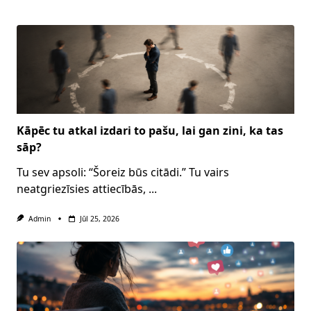
Kāpēc tu atkal izdari to pašu, lai gan zini, ka tas
sāp?
Tu sev apsoli: “Šoreiz būs citādi.” Tu vairs
neatgriezīsies attiecībās,
...
Admin
Jūl 25, 2026