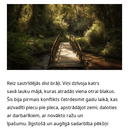
Reiz sastrīdējās divi brāļi. Viņi dzīvoja katrs
savā lauku mājā, kuras atradās viena otrai blakus.
Šis bija pirmais konflikts četrdesmit gadu laikā, kas
aizvadīti plecu pie pleca, apstrādājot zemi, daloties
ar darbarīkiem, ar novākto ražu un
īpašumu. Ilgstošā un auglīgā sadarbība pēkšņi