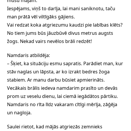
mūsu mājām.
Iespējams, viņš to darīja, lai mani saniknotu, taču
man prātā vēl viltīgāks gājiens.
Vai redzat koka atgriezumu kaudzi pie labības klēts?
No tiem jums būs jāuzbūvē divus metrus augsts
žogs. Nekad vairs nevēlos brāli redzēt!
Namdaris atbildēja:
– Šķiet, ka situāciju esmu sapratis. Parādiet man, kur
stāv naglas un lāpsta, ar ko izrakt bedres žoga
stabiem. Ar manu darbu būsiet apmierināts.
Vecākais brālis iedeva namdarim prasīto un devās
prom uz veselu dienu, lai ciemā iegādātos pārtiku.
Namdaris no rīta līdz vakaram cītīgi mērīja, zāģēja
un nagloja.
Saulei rietot, kad mājās atgriezās zemnieks