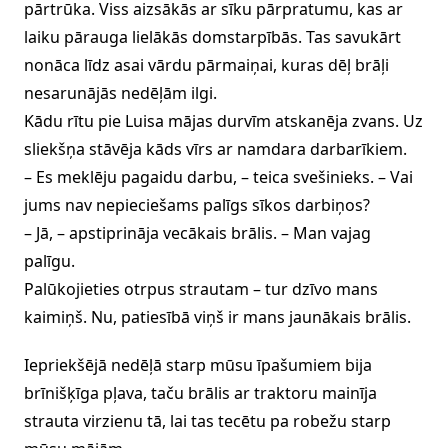
pārtrūka. Viss aizsākās ar sīku pārpratumu, kas ar
laiku pārauga lielākās domstarpībās. Tas savukārt
nonāca līdz asai vārdu pārmaiņai, kuras dēļ brāļi
nesarunājās nedēļām ilgi.
Kādu rītu pie Luisa mājas durvīm atskanēja zvans. Uz
sliekšņa stāvēja kāds vīrs ar namdara darbarīkiem.
– Es meklēju pagaidu darbu, – teica svešinieks. – Vai
jums nav nepieciešams palīgs sīkos darbiņos?
– Jā, – apstiprināja vecākais brālis. – Man vajag
palīgu.
Palūkojieties otrpus strautam – tur dzīvo mans
kaimiņš. Nu, patiesībā viņš ir mans jaunākais brālis.
Iepriekšējā nedēļā starp mūsu īpašumiem bija
brīnišķīga pļava, taču brālis ar traktoru mainīja
strauta virzienu tā, lai tas tecētu pa robežu starp