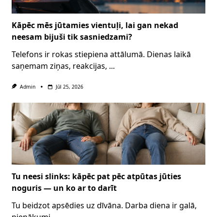
Kāpēc mēs jūtamies vientuļi, lai gan nekad
neesam bijuši tik sasniedzami?
Telefons ir rokas stiepiena attālumā. Dienas laikā
saņemam ziņas, reakcijas,
...
Admin
Jūl 25, 2026
Tu neesi slinks: kāpēc pat pēc atpūtas jūties
noguris — un ko ar to darīt
Tu beidzot apsēdies uz dīvāna. Darba diena ir galā,