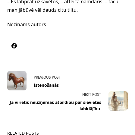
– Es labprāt uzkavētos, – atteica namdaris, – taču
man jābūvē vēl daudz citu tiltu.
Nezināms autors
<span
PREVIOUS POST
class="nav-
Īstenošanās
subtitle
NEXT POST
screen-
Ja vīrietis neuzņemas atbildību par sievietes
reader-
labklājību.
text">Page</span>
RELATED POSTS