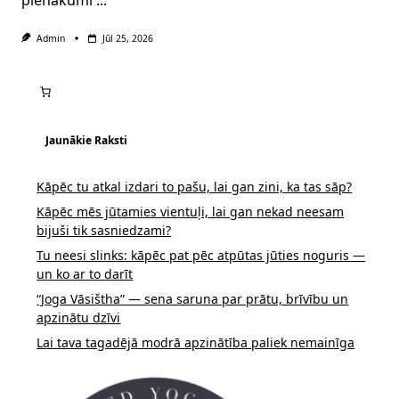
pienākumi
...
Admin
Jūl 25, 2026
Jaunākie Raksti
Kāpēc tu atkal izdari to pašu, lai gan zini, ka tas sāp?
Kāpēc mēs jūtamies vientuļi, lai gan nekad neesam
bijuši tik sasniedzami?
Tu neesi slinks: kāpēc pat pēc atpūtas jūties noguris —
un ko ar to darīt
“Joga Vāsištha” — sena saruna par prātu, brīvību un
apzinātu dzīvi
Lai tava tagadējā modrā apzinātība paliek nemainīga