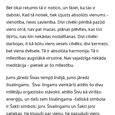
Bet tikai retumis tā ir noticis, un šķiet, ka tas ir
dabiski. Kad tā notiek, tiek izjusts absolūts vienums –
vienotība, nevis savienība. Divi cilvēki pilnībā pazūd
viens otrā; nav pat mazas, plānas plēvītes, kas tos
šķirtu, nav itin nekādas nodalīšanas. Divi cilvēki
darbojas, it kā būtu viens vesels cilvēks; divi ķermeņi,
bet viena dvēsele. Tā ir absolūta harmonija. Tā ir
mīlestības augstākā virsotne. Nav vajadzīga nekāda
meditācija – pietiek ar šo mīlestību.
Jums jāredz Šivas tempļi Indijā, jums jāredz
šivalingams. Šiva- lingams vienkārši attēlo šo divu
mīlētāju orgastisko stāvokli. attēlo Šivu kā vīrišķo
enerģiju, un tieši zem šivalingama –falliskā simbola-
ir Šakti simbols: joni. Šivalingams un Šakti joni
satiekas, tie kļuvuši par vienu, tie pazuduši viens