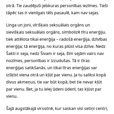
otrā. Tie zaudējuši jebkuras personības iezīmes. Tieši
tāpēc tas ir vienīgais tēls pasaulē, kam nav sejas.
Linga un joni, vīrišķais seksuālais orgāns un
sievišķais seksuālais orgāns, simbolizē tīru enerģiju.
tiek attēlota tikai enerģija – radošā enerģija, dzīvības
enerģija; tā enerģija, no kuras plūst visa dzīve. Nedz
Šakti ir seja, nedz Šivam ir seja, šīm sejām vairs nav
nozīmes, personības ir izzudušas. Tā ir tīras
enerģijas satikšanās, un tikai tīras enerģijas var
izšķīst viena otrā un kļūt par vienu. Ja tu saliksi kopā
divus akmeņus, tie var būt kopā, bet tie nevar kļūt
par vienu. Bet, ja tu ielej ūdeni ūdenī, tas kļūst par
vienu.
Šajā augstākajā virsotnē, kur saskan visi setiņi centri,