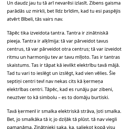
Un daudz jau tu tā arī nevarēsi izlasīt. Zibens gaisma
parādās uz mirkli, bet līdz brīdim, kad tu esi paspējis
atvērt Bībeli, tās vairs nav.
Tāpēc tika izveidota tantra. Tantra ir zinātniskā
pieeja. Tantra ir alķīmija: tā var pārveidot tavus
centrus, tā var pārveidot otra centrus; tā var izveidot
ritmu un harmoniju tev ar tavu mīļoto. Tas ir tantras
skaistums. Tas ir tāpat kā ievilkt elektrību tavā mājā.
Tad tu vari to ieslēgt un izslēgt, kad vien vēlies. Šie
septiņi centri tevī nav nekas cits kā ķermeņa
elektrības centri. Tāpēc, kad es runāju par zibeni,
neuztver to kā simbolu – es to domāju burtiski.
Tavā ķermenī ir smalka elektriskā strāva, ļoti smalka.
Bet, jo smalkāka tā ir, jo dziļāk tā plūst. tā nav viegli
pamanāma. Zinātnieki saka, ka, saliekot kopā visu