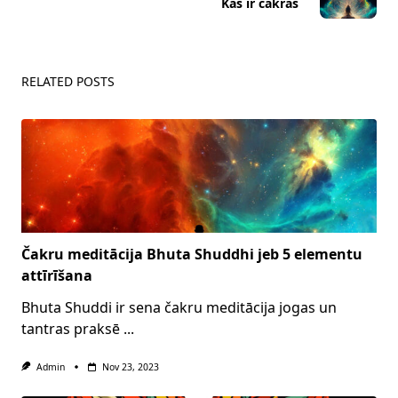
Kas ir čakras
text">Page</span>
RELATED POSTS
Čakru meditācija Bhuta Shuddhi jeb 5 elementu
attīrīšana
Bhuta Shuddi ir sena čakru meditācija jogas un
tantras praksē
...
Admin
Nov 23, 2023