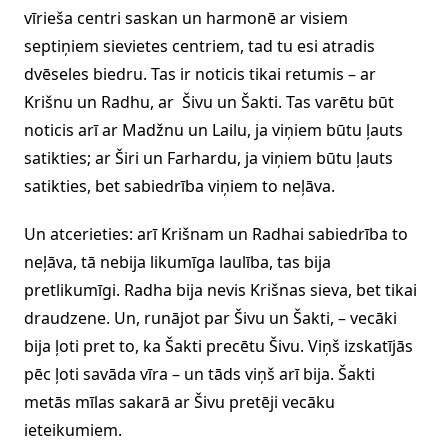
vīrieša centri saskan un harmonē ar visiem
septiņiem sievietes centriem, tad tu esi atradis
dvēseles biedru. Tas ir noticis tikai retumis – ar
Krišnu un Radhu, ar Šivu un Šakti. Tas varētu būt
noticis arī ar Madžnu un Lailu, ja viņiem būtu ļauts
satikties; ar Širi un Farhardu, ja viņiem būtu ļauts
satikties, bet sabiedrība viņiem to neļāva.
Un atcerieties: arī Krišnam un Radhai sabiedrība to
neļāva, tā nebija likumīga laulība, tas bija
pretlikumīgi. Radha bija nevis Krišnas sieva, bet tikai
draudzene. Un, runājot par Šivu un Šakti, – vecāki
bija ļoti pret to, ka Šakti precētu Šivu. Viņš izskatījās
pēc ļoti savāda vīra – un tāds viņš arī bija. Šakti
metās mīlas sakarā ar Šivu pretēji vecāku
ieteikumiem.