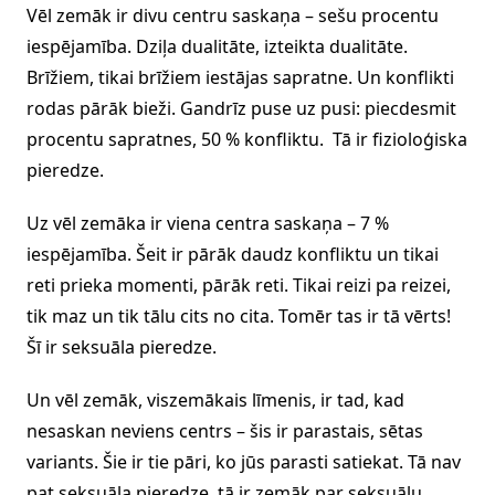
Vēl zemāk ir divu centru saskaņa – sešu procentu
iespējamība. Dziļa dualitāte, izteikta dualitāte.
Brīžiem, tikai brīžiem iestājas sapratne. Un konflikti
rodas pārāk bieži. Gandrīz puse uz pusi: piecdesmit
procentu sapratnes, 50 % konfliktu. Tā ir fizioloģiska
pieredze.
Uz vēl zemāka ir viena centra saskaņa – 7 %
iespējamība. Šeit ir pārāk daudz konfliktu un tikai
reti prieka momenti, pārāk reti. Tikai reizi pa reizei,
tik maz un tik tālu cits no cita. Tomēr tas ir tā vērts!
Šī ir seksuāla pieredze.
Un vēl zemāk, viszemākais līmenis, ir tad, kad
nesaskan neviens centrs – šis ir parastais, sētas
variants. Šie ir tie pāri, ko jūs parasti satiekat. Tā nav
pat seksuāla pieredze, tā ir zemāk par seksuālu