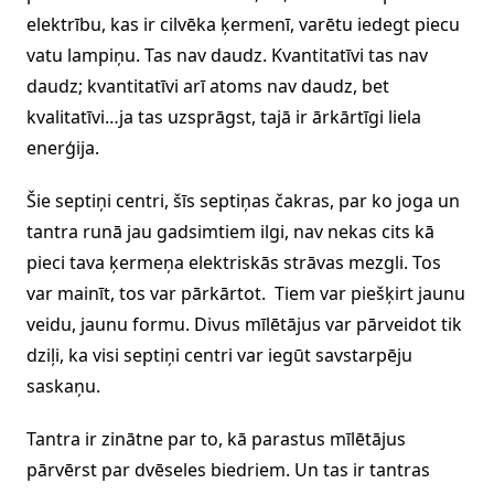
elektrību, kas ir cilvēka ķermenī, varētu iedegt piecu
vatu lampiņu. Tas nav daudz. Kvantitatīvi tas nav
daudz; kvantitatīvi arī atoms nav daudz, bet
kvalitatīvi…ja tas uzsprāgst, tajā ir ārkārtīgi liela
enerģija.
Šie septiņi centri, šīs septiņas čakras, par ko joga un
tantra runā jau gadsimtiem ilgi, nav nekas cits kā
pieci tava ķermeņa elektriskās strāvas mezgli. Tos
var mainīt, tos var pārkārtot. Tiem var piešķirt jaunu
veidu, jaunu formu. Divus mīlētājus var pārveidot tik
dziļi, ka visi septiņi centri var iegūt savstarpēju
saskaņu.
Tantra ir zinātne par to, kā parastus mīlētājus
pārvērst par dvēseles biedriem. Un tas ir tantras