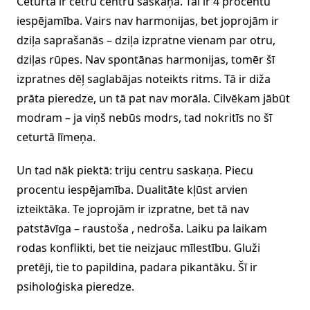
Ceturtā ir četru centru saskaņa. Tai ir 4 procentu
iespējamība. Vairs nav harmonijas, bet joprojām ir
dziļa saprašanās – dziļa izpratne vienam par otru,
dziļas rūpes. Nav spontānas harmonijas, tomēr šī
izpratnes dēļ saglabājas noteikts ritms. Tā ir diža
prāta pieredze, un tā pat nav morāla. Cilvēkam jābūt
modram – ja viņš nebūs modrs, tad nokritīs no šī
ceturtā līmeņa.
Un tad nāk piektā: triju centru saskaņa. Piecu
procentu iespējamība. Dualitāte kļūst arvien
izteiktāka. Te joprojām ir izpratne, bet tā nav
patstāvīga – raustoša , nedroša. Laiku pa laikam
rodas konflikti, bet tie neizjauc mīlestību. Gluži
pretēji, tie to papildina, padara pikantāku. Šī ir
psiholoģiska pieredze.