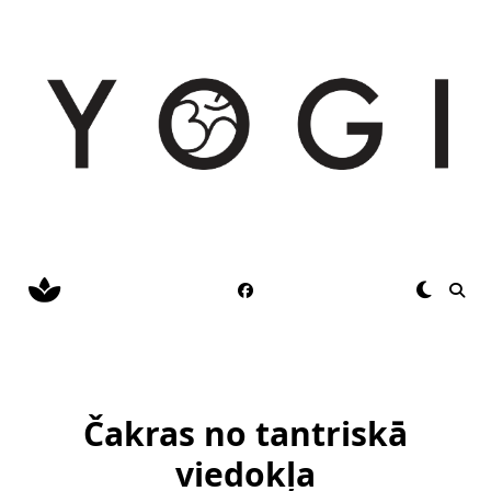
Skip
to
content
Čakras no tantriskā
viedokļa