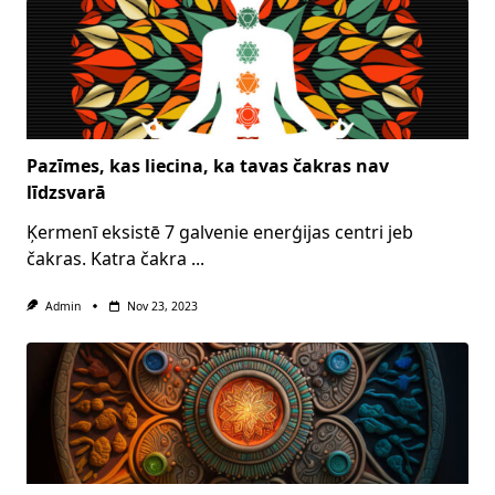
Pazīmes, kas liecina, ka tavas čakras nav
līdzsvarā
Ķermenī eksistē 7 galvenie enerģijas centri jeb
čakras. Katra čakra
...
Admin
Nov 23, 2023