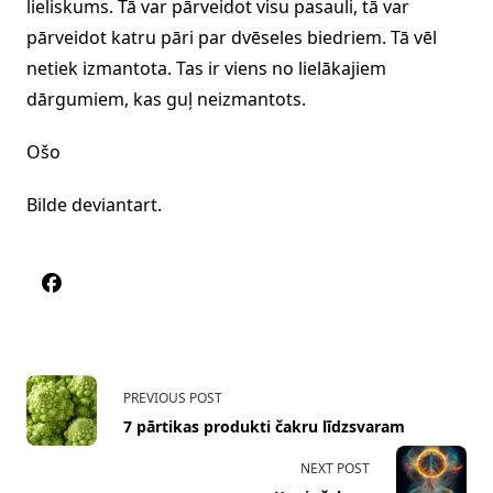
lieliskums. Tā var pārveidot visu pasauli, tā var
pārveidot katru pāri par dvēseles biedriem. Tā vēl
netiek izmantota. Tas ir viens no lielākajiem
dārgumiem, kas guļ neizmantots.
Ošo
Bilde deviantart.
<span
PREVIOUS POST
class="nav-
7 pārtikas produkti čakru līdzsvaram
subtitle
screen-
NEXT POST
reader-