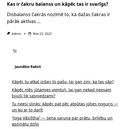
Kas ir čakru balanss un kāpēc tas ir svarīgs?
Disbalanss čakrās nozīmē to, ka dažas čakras ir
pārāk aktīvas
...
Admin
Nov 23, 2023
Jaunākie Raksti
Kāpēc tu atkal izdari to pašu, lai gan zini, ka tas sāp?
Kāpēc mēs jūtamies vientuļi, lai gan nekad neesam
bijuši tik sasniedzami?
Tu neesi slinks: kāpēc pat pēc atpūtas jūties noguris —
un ko ar to darīt
“Joga Vāsištha” — sena saruna par prātu, brīvību un
apzinātu dzīvi