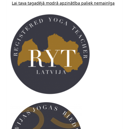
Lai tava tagadējā modrā apzinātība paliek nemainīga