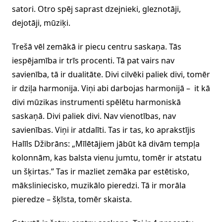
satori. Otro spēj saprast dzejnieki, gleznotāji,
dejotāji, mūziķi.
Trešā vēl zemākā ir piecu centru saskaņa. Tās
iespējamība ir trīs procenti. Tā pat vairs nav
savienība, tā ir dualitāte. Divi cilvēki paliek divi, tomēr
ir dziļa harmonija. Viņi abi darbojas harmonijā – it kā
divi mūzikas instrumenti spēlētu harmoniskā
saskaņā. Divi paliek divi. Nav vienotības, nav
savienības. Viņi ir atdalīti. Tas ir tas, ko aprakstījis
Halīls Džibrāns: „Mīlētājiem jābūt kā divām tempļa
kolonnām, kas balsta vienu jumtu, tomēr ir atstatu
un šķirtas.” Tas ir mazliet zemāka par estētisko,
māksliniecisko, muzikālo pieredzi. Tā ir morāla
pieredze – šķīsta, tomēr skaista.