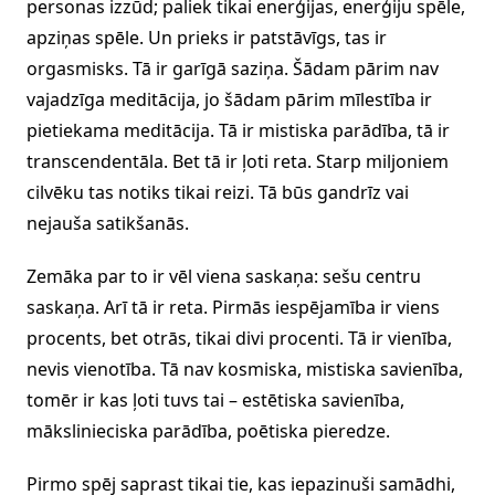
personas izzūd; paliek tikai enerģijas, enerģiju spēle,
apziņas spēle. Un prieks ir patstāvīgs, tas ir
orgasmisks. Tā ir garīgā saziņa. Šādam pārim nav
vajadzīga meditācija, jo šādam pārim mīlestība ir
pietiekama meditācija. Tā ir mistiska parādība, tā ir
transcendentāla. Bet tā ir ļoti reta. Starp miljoniem
cilvēku tas notiks tikai reizi. Tā būs gandrīz vai
nejauša satikšanās.
Zemāka par to ir vēl viena saskaņa: sešu centru
saskaņa. Arī tā ir reta. Pirmās iespējamība ir viens
procents, bet otrās, tikai divi procenti. Tā ir vienība,
nevis vienotība. Tā nav kosmiska, mistiska savienība,
tomēr ir kas ļoti tuvs tai – estētiska savienība,
mākslinieciska parādība, poētiska pieredze.
Pirmo spēj saprast tikai tie, kas iepazinuši samādhi,