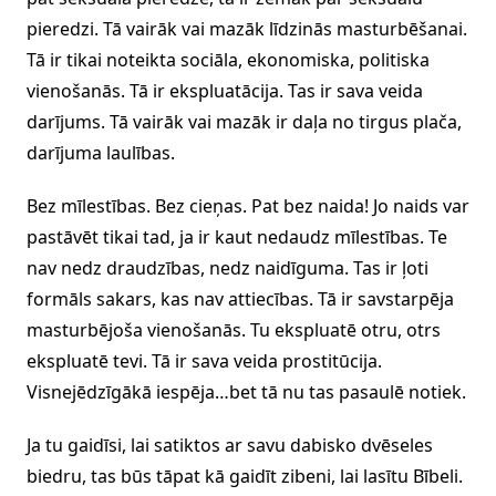
pieredzi. Tā vairāk vai mazāk līdzinās masturbēšanai.
Tā ir tikai noteikta sociāla, ekonomiska, politiska
vienošanās. Tā ir ekspluatācija. Tas ir sava veida
darījums. Tā vairāk vai mazāk ir daļa no tirgus plača,
darījuma laulības.
Bez mīlestības. Bez cieņas. Pat bez naida! Jo naids var
pastāvēt tikai tad, ja ir kaut nedaudz mīlestības. Te
nav nedz draudzības, nedz naidīguma. Tas ir ļoti
formāls sakars, kas nav attiecības. Tā ir savstarpēja
masturbējoša vienošanās. Tu ekspluatē otru, otrs
ekspluatē tevi. Tā ir sava veida prostitūcija.
Visnejēdzīgākā iespēja…bet tā nu tas pasaulē notiek.
Ja tu gaidīsi, lai satiktos ar savu dabisko dvēseles
biedru, tas būs tāpat kā gaidīt zibeni, lai lasītu Bībeli.