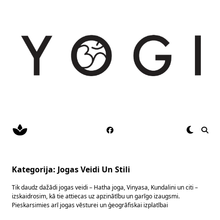
Skip
to
content
Kategorija:
Jogas Veidi Un Stili
Tik daudz dažādi jogas veidi – Hatha joga, Vinyasa, Kundalini un citi –
izskaidrosim, kā tie attiecas uz apzinātību un garīgo izaugsmi.
Pieskarsimies arī jogas vēsturei un ģeogrāfiskai izplatībai