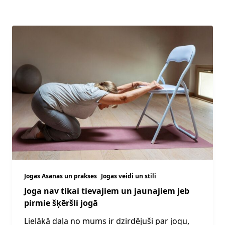
Jogas Asanas un prakses
Jogas veidi un stili
Joga nav tikai tievajiem un jaunajiem jeb
pirmie šķēršli jogā
Lielākā daļa no mums ir dzirdējuši par jogu,