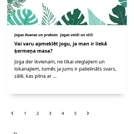
Jogas Asanas un prakses
Jogas veidi un stili
Vai varu apmeklēt jogu, ja man ir liekā
ķermeņa masa?
Joga der ikvienam, ne tikai vieglajiem un
lokanajiem, tomēr, ja jums ir palielināts svars,
zālē, kas pilna ar
...
1
2
3
4
5