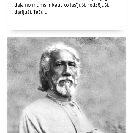
daļa no mums ir kaut ko lasījuši, redzējuši,
darījuši. Taču
...