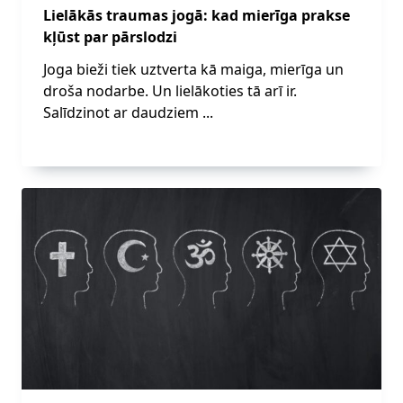
Lielākās traumas jogā: kad mierīga prakse
kļūst par pārslodzi
Joga bieži tiek uztverta kā maiga, mierīga un
droša nodarbe. Un lielākoties tā arī ir.
Salīdzinot ar daudziem
...