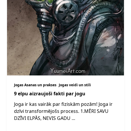
Jogas Asanas un prakses
Jogas veidi un stili
9 elpu aizraujoši fakti par jogu
Joga ir kas vairāk par fiziskām pozām! Joga ir
dzīvi transformējošs process. 1.MĒRI SAVU
DZĪVI ELPĀS, NEVIS GADU
...