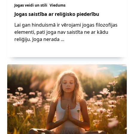
Jogas veidi un stili
Viedums
Jogas saistība ar reliģisko piederību
Lai gan hinduismā ir vērojami jogas filozofijas
elementi, pati joga nav saistīta ne ar kādu
reliģiju. Joga nerada
...