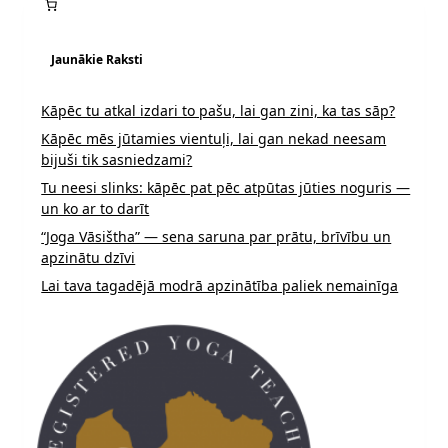
Jaunākie Raksti
Kāpēc tu atkal izdari to pašu, lai gan zini, ka tas sāp?
Kāpēc mēs jūtamies vientuļi, lai gan nekad neesam
bijuši tik sasniedzami?
Tu neesi slinks: kāpēc pat pēc atpūtas jūties noguris —
un ko ar to darīt
“Joga Vāsištha” — sena saruna par prātu, brīvību un
apzinātu dzīvi
Lai tava tagadējā modrā apzinātība paliek nemainīga