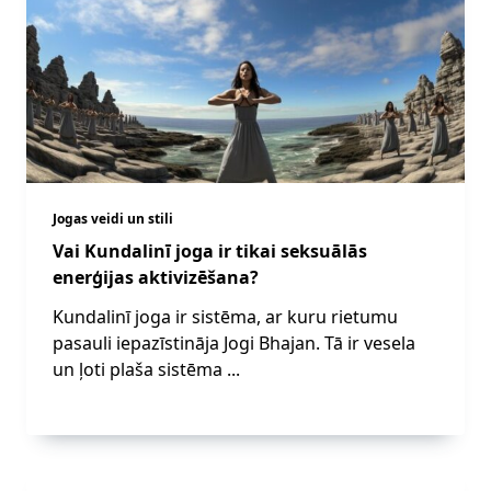
Jogas veidi un stili
Vai Kundalinī joga ir tikai seksuālās
enerģijas aktivizēšana?
Kundalinī joga ir sistēma, ar kuru rietumu
pasauli iepazīstināja Jogi Bhajan. Tā ir vesela
un ļoti plaša sistēma
...