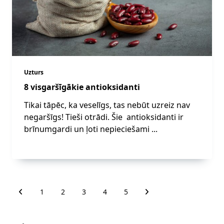
Uzturs
8 visgaršīgākie antioksidanti
Tikai tāpēc, ka veselīgs, tas nebūt uzreiz nav
negaršīgs! Tieši otrādi. Šie antioksidanti ir
brīnumgardi un ļoti nepieciešami
...
1
2
3
4
5